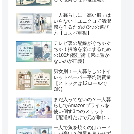
一人暮らしに「高い服」は
いらない！ユニクロで清潔
感を作るための3つの選び
方【コスパ重視】
テレビ裏の配線がぐちゃぐ
ちゃ！掃除を楽にするため
の100均整理術【床に置か
ないのが正義】
男女別！一人暮らしのトイ
レットペーパー平均消費量
【ストックは12ロールで
OK】
まだ入ってないの？一人暮
らしでAmazonプライムを
使い倒す3つのメリット
【配送料だけで元が取れ
る】
一人で魚を焼くのはハード
ルが高い？部屋を臭わせず