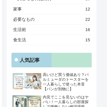
家事
12
必要なもの
22
生活術
16
食生活
15
人気記事
高いけど買う価値あり？バ
ルミューダのトースターを
一人暮らしで使った本音
【パンが別物に】
内見でここを見ないのはヤ
バい！一人暮らしの部屋探
しで後悔しない確認場所