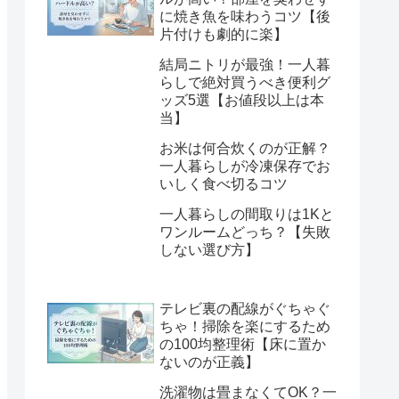
に焼き魚を味わうコツ【後
片付けも劇的に楽】
結局ニトリが最強！一人暮
らしで絶対買うべき便利グ
ッズ5選【お値段以上は本
当】
お米は何合炊くのが正解？
一人暮らしが冷凍保存でお
いしく食べ切るコツ
一人暮らしの間取りは1Kと
ワンルームどっち？【失敗
しない選び方】
テレビ裏の配線がぐちゃぐ
ちゃ！掃除を楽にするため
の100均整理術【床に置か
ないのが正義】
洗濯物は畳まなくてOK？一