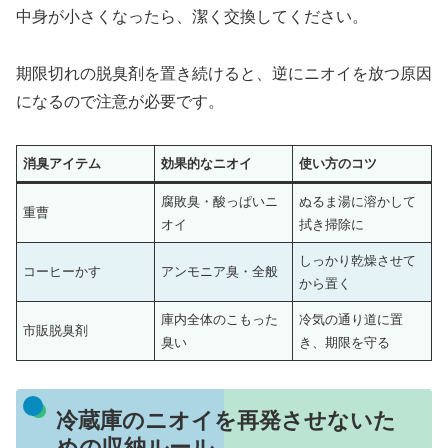
中身が小さくなったら、潔く交換してください。
期限切れの脱臭剤を置き続けると、逆にニオイを放つ原因
になるので注意が必要です。
消臭アイテム
効果的なニオイ
使い方のコツ
腐敗臭・酸っぱいニ
ぬるま湯に溶かして
重曹
オイ
拭き掃除に
しっかり乾燥させて
コーヒーかす
アンモニア臭・全般
から置く
庫内全体のこもった
冷気の通り道に置
市販脱臭剤
臭い
き、期限を守る
冷蔵庫のニオイを再発させないた
めの収納ルール