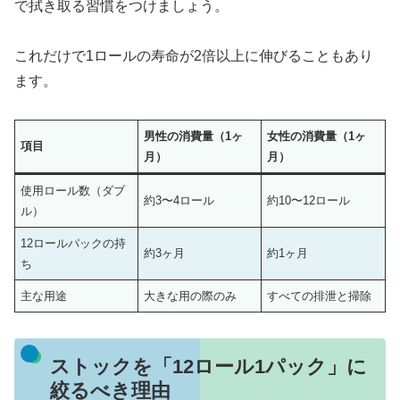
で拭き取る習慣をつけましょう。
これだけで1ロールの寿命が2倍以上に伸びることもあり
ます。
男性の消費量（1ヶ
女性の消費量（1ヶ
項目
月）
月）
使用ロール数（ダブ
約3〜4ロール
約10〜12ロール
ル）
12ロールパックの持
約3ヶ月
約1ヶ月
ち
主な用途
大きな用の際のみ
すべての排泄と掃除
ストックを「12ロール1パック」に
絞るべき理由