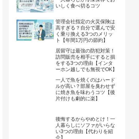
いしく食べ切るコツ
管理会社指定の火災保険は
高すぎる？自分で選んで安
く乗り換える3つのメリッ
ト【年間1万円の節約】
居留守は最強の防犯対策！
訪問販売を相手にすると損
をする3つの理由【インタ
ーホン越しでも無視でOK】
一人で魚を焼くのはハード
ルが高い？部屋を臭わせず
に焼き魚を味わうコツ【後
片付けも劇的に楽】
後悔するからやめとけ！一
人暮らしにソファがいらな
い3つの理由【代わりを紹
介】