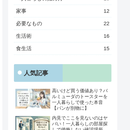
家事
12
必要なもの
22
生活術
16
食生活
15
人気記事
高いけど買う価値あり？バ
ルミューダのトースターを
一人暮らしで使った本音
【パンが別物に】
内見でここを見ないのはヤ
バい！一人暮らしの部屋探
しで後悔しない確認場所