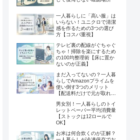
一人暮らしに「高い服」は
いらない！ユニクロで清潔
感を作るための3つの選び
方【コスパ重視】
テレビ裏の配線がぐちゃぐ
ちゃ！掃除を楽にするため
の100均整理術【床に置か
ないのが正義】
まだ入ってないの？一人暮
らしでAmazonプライムを
使い倒す3つのメリット
【配送料だけで元が取れ
る】
男女別！一人暮らしのトイ
レットペーパー平均消費量
【ストックは12ロールで
OK】
お米は何合炊くのが正解？
一人暮らしが冷凍保存でお