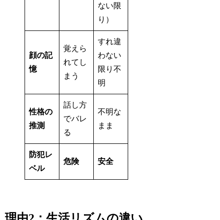
ない限
り）
すれ違
覚えら
顔の記
わない
れてし
憶
限り不
まう
明
話し方
性格の
不明な
でバレ
推測
まま
る
防犯レ
危険
安全
ベル
理由2：生活リズムの違い